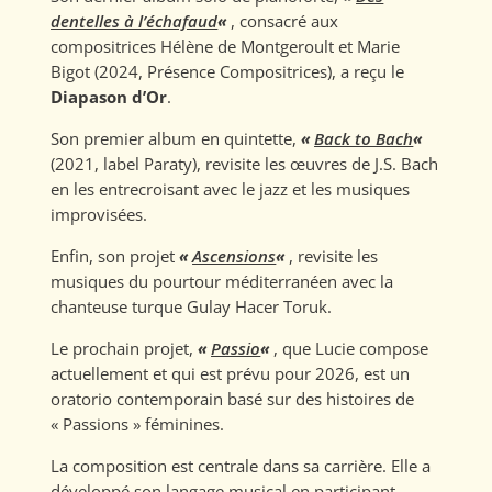
dentelles à l’échafaud
«
, consacré aux
compositrices Hélène de Montgeroult et Marie
Bigot (2024, Présence Compositrices), a reçu le
Diapason d’Or
.
Son premier album en quintette,
«
Back to Bach
«
(2021, label Paraty), revisite les œuvres de J.S. Bach
en les entrecroisant avec le jazz et les musiques
improvisées.
Enfin, son projet
«
Ascensions
«
, revisite les
musiques du pourtour méditerranéen avec la
chanteuse turque Gulay Hacer Toruk.
Le prochain projet,
«
Passio
«
, que Lucie compose
actuellement et qui est prévu pour 2026, est un
oratorio contemporain basé sur des histoires de
« Passions » féminines.
La composition est centrale dans sa carrière. Elle a
développé son langage musical en participant